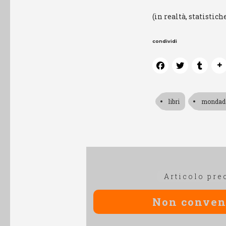
(in realtà, statistic
condividi
libri
mondad
Navigazione
Articolo pre
articoli
Non conven