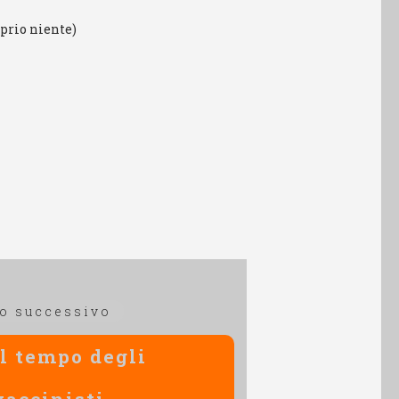
oprio niente)
Articolo
lo successivo
successivo:
al tempo degli
vaccinisti