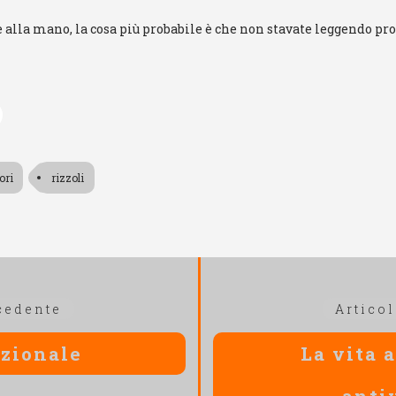
he alla mano, la cosa più probabile è che non stavate leggendo pr
ori
rizzoli
Articolo
cedente
Artico
precedente:
zionale
La vita 
anti