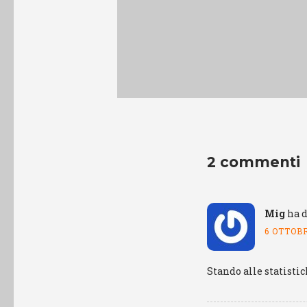
2 commenti
Mig
ha d
6 OTTOBR
Stando alle statistic