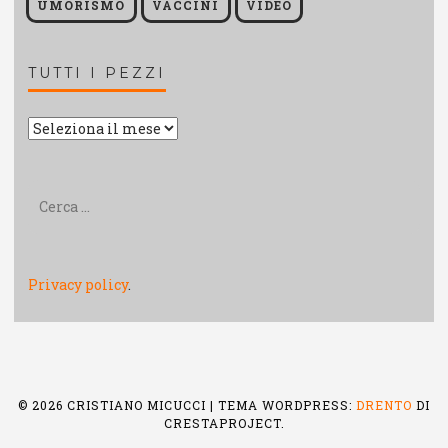
UMORISMO
VACCINI
VIDEO
TUTTI I PEZZI
Tutti
i
pezzi
Ricerca
per:
Privacy policy
.
© 2026 CRISTIANO MICUCCI
|
TEMA WORDPRESS:
DRENTO
DI
CRESTAPROJECT.