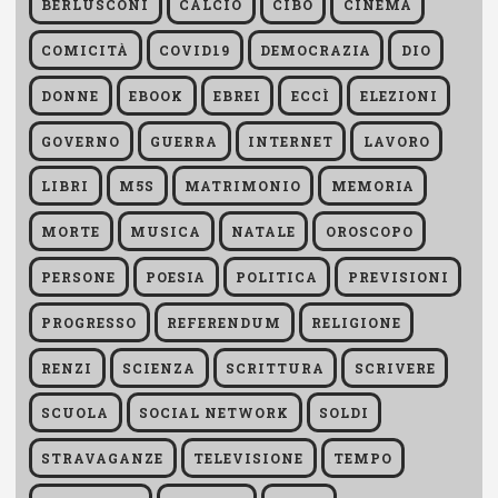
BERLUSCONI
CALCIO
CIBO
CINEMA
COMICITÀ
COVID19
DEMOCRAZIA
DIO
DONNE
EBOOK
EBREI
ECCÌ
ELEZIONI
GOVERNO
GUERRA
INTERNET
LAVORO
LIBRI
M5S
MATRIMONIO
MEMORIA
MORTE
MUSICA
NATALE
OROSCOPO
PERSONE
POESIA
POLITICA
PREVISIONI
PROGRESSO
REFERENDUM
RELIGIONE
RENZI
SCIENZA
SCRITTURA
SCRIVERE
SCUOLA
SOCIAL NETWORK
SOLDI
STRAVAGANZE
TELEVISIONE
TEMPO