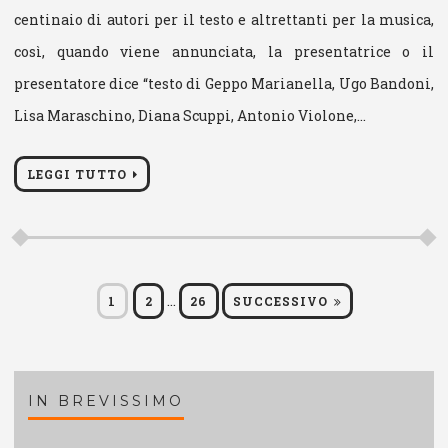
centinaio di autori per il testo e altrettanti per la musica,
così, quando viene annunciata, la presentatrice o il
presentatore dice “testo di Geppo Marianella, Ugo Bandoni,
Lisa Maraschino, Diana Scuppi, Antonio Violone,…
LEGGI TUTTO
Paginazione
…
PAGINA
PAGINA
PAGINA
1
2
26
SUCCESSIVO
degli
articoli
IN BREVISSIMO