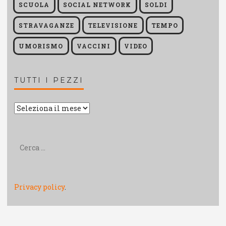
SCUOLA
SOCIAL NETWORK
SOLDI
STRAVAGANZE
TELEVISIONE
TEMPO
UMORISMO
VACCINI
VIDEO
TUTTI I PEZZI
Tutti
i
pezzi
Ricerca
per:
Privacy policy
.