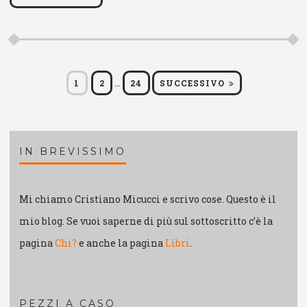
Paginazione
…
PAGINA
PAGINA
PAGINA
1
2
24
SUCCESSIVO
degli
articoli
IN BREVISSIMO
Mi chiamo Cristiano Micucci e scrivo cose. Questo è il
mio blog. Se vuoi saperne di più sul sottoscritto c’è la
pagina
Chi?
e anche la pagina
Libri
.
PEZZI A CASO