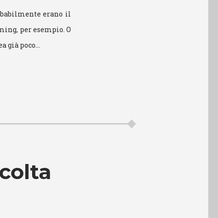
robabilmente erano il
orming, per esempio. O
ea già poco…
colta