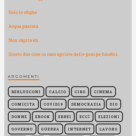
Solo le sfighe
Acqua passata
Non càpita eh
Giusto due cose in caso apriste delle pompe funebri
ARGOMENTI
BERLUSCONI
CALCIO
CIBO
CINEMA
COMICITÀ
COVID19
DEMOCRAZIA
DIO
DONNE
EBOOK
EBREI
ECCÌ
ELEZIONI
GOVERNO
GUERRA
INTERNET
LAVORO