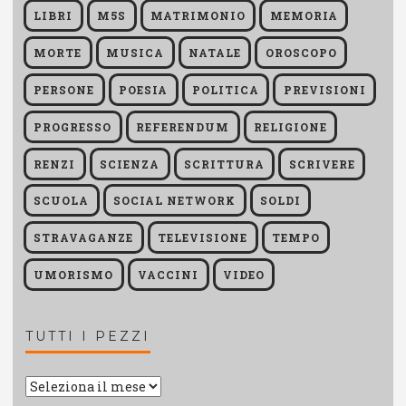
LIBRI
M5S
MATRIMONIO
MEMORIA
MORTE
MUSICA
NATALE
OROSCOPO
PERSONE
POESIA
POLITICA
PREVISIONI
PROGRESSO
REFERENDUM
RELIGIONE
RENZI
SCIENZA
SCRITTURA
SCRIVERE
SCUOLA
SOCIAL NETWORK
SOLDI
STRAVAGANZE
TELEVISIONE
TEMPO
UMORISMO
VACCINI
VIDEO
TUTTI I PEZZI
Tutti