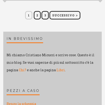
Paginazione
PAGINA
PAGINA
PAGINA
1
2
3
SUCCESSIVO
degli
articoli
IN BREVISSIMO
Mi chiamo Cristiano Micucci e scrivo cose. Questo è il
mio blog. Se vuoi saperne di più sul sottoscritto c’è la
pagina
Chi?
e anche la pagina
Libri
.
PEZZI A CASO
Renzo la scheggia