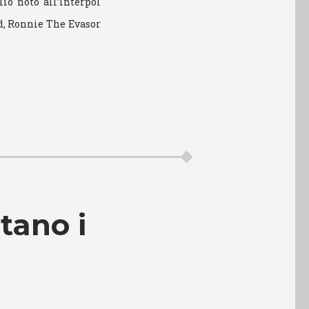
io noto all’Interpol
, Ronnie The Evasor
tano i