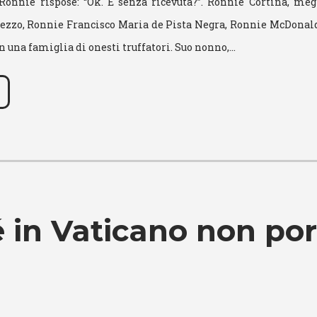
 Ronnie rispose: “Ok. E senza ricevuta?”. Ronnie Cortina, megl
zzo, Ronnie Francisco Maria de Pista Negra, Ronnie McDonald
n una famiglia di onesti truffatori. Suo nonno,…
 in Vaticano non por