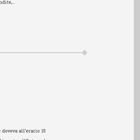
endite,…
 doveva all’erario 15