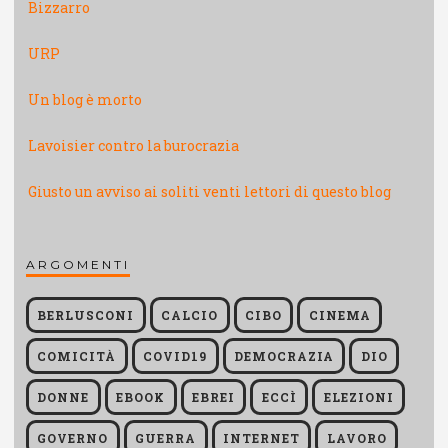
Bizzarro
URP
Un blog è morto
Lavoisier contro la burocrazia
Giusto un avviso ai soliti venti lettori di questo blog
ARGOMENTI
BERLUSCONI
CALCIO
CIBO
CINEMA
COMICITÀ
COVID19
DEMOCRAZIA
DIO
DONNE
EBOOK
EBREI
ECCÌ
ELEZIONI
GOVERNO
GUERRA
INTERNET
LAVORO