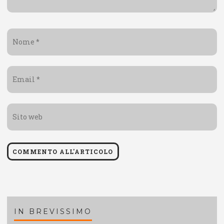
Nome
*
Email
*
Sito
web
IN BREVISSIMO