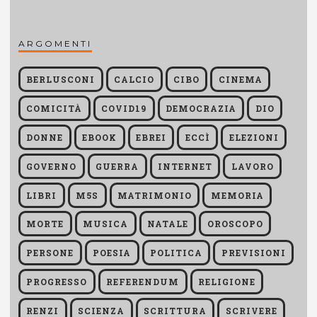
ARGOMENTI
BERLUSCONI
CALCIO
CIBO
CINEMA
COMICITÀ
COVID19
DEMOCRAZIA
DIO
DONNE
EBOOK
EBREI
ECCÌ
ELEZIONI
GOVERNO
GUERRA
INTERNET
LAVORO
LIBRI
M5S
MATRIMONIO
MEMORIA
MORTE
MUSICA
NATALE
OROSCOPO
PERSONE
POESIA
POLITICA
PREVISIONI
PROGRESSO
REFERENDUM
RELIGIONE
RENZI
SCIENZA
SCRITTURA
SCRIVERE