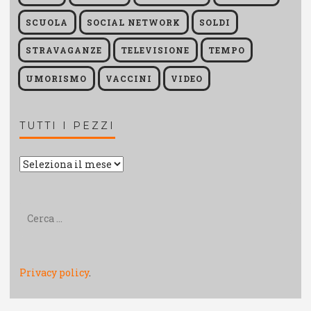
SCUOLA
SOCIAL NETWORK
SOLDI
STRAVAGANZE
TELEVISIONE
TEMPO
UMORISMO
VACCINI
VIDEO
TUTTI I PEZZI
Tutti
i
pezzi
Ricerca
per:
Privacy policy
.