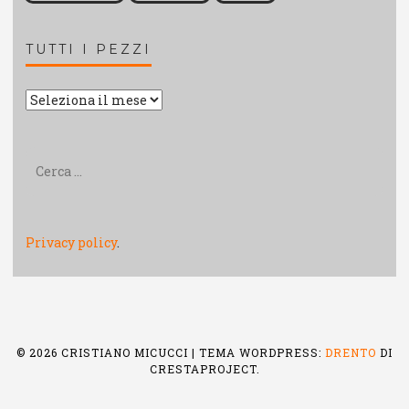
TUTTI I PEZZI
Tutti
i
pezzi
Ricerca
per:
Privacy policy
.
© 2026 CRISTIANO MICUCCI
|
TEMA WORDPRESS:
DRENTO
DI
CRESTAPROJECT.