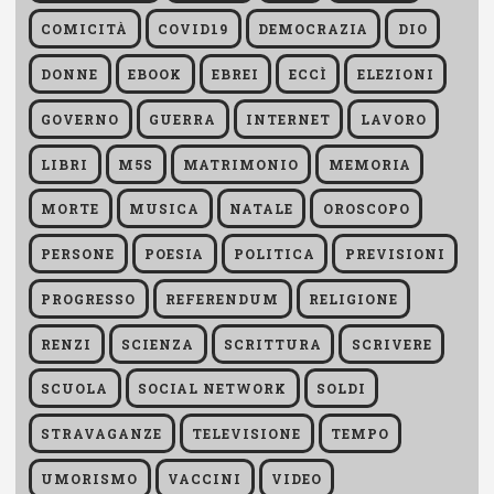
COMICITÀ
COVID19
DEMOCRAZIA
DIO
DONNE
EBOOK
EBREI
ECCÌ
ELEZIONI
GOVERNO
GUERRA
INTERNET
LAVORO
LIBRI
M5S
MATRIMONIO
MEMORIA
MORTE
MUSICA
NATALE
OROSCOPO
PERSONE
POESIA
POLITICA
PREVISIONI
PROGRESSO
REFERENDUM
RELIGIONE
RENZI
SCIENZA
SCRITTURA
SCRIVERE
SCUOLA
SOCIAL NETWORK
SOLDI
STRAVAGANZE
TELEVISIONE
TEMPO
UMORISMO
VACCINI
VIDEO