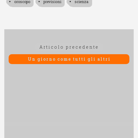
oroscopo
previsioni
scienza
Navigazione
Articolo
Articolo precedente
articoli
precedente:
Un giorno come tutti gli altri