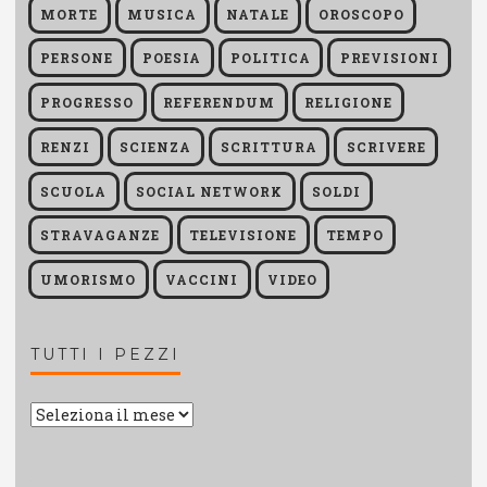
MORTE
MUSICA
NATALE
OROSCOPO
PERSONE
POESIA
POLITICA
PREVISIONI
PROGRESSO
REFERENDUM
RELIGIONE
RENZI
SCIENZA
SCRITTURA
SCRIVERE
SCUOLA
SOCIAL NETWORK
SOLDI
STRAVAGANZE
TELEVISIONE
TEMPO
UMORISMO
VACCINI
VIDEO
TUTTI I PEZZI
Tutti
i
pezzi
Ricerca