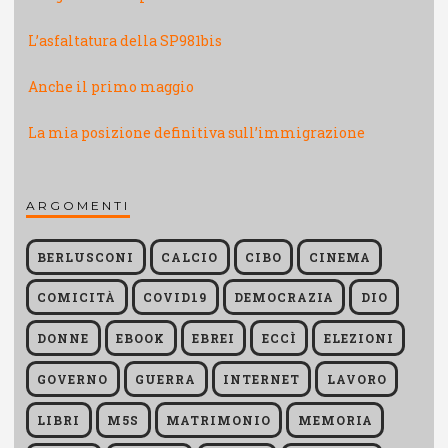
L’asfaltatura della SP981bis
Anche il primo maggio
La mia posizione definitiva sull’immigrazione
ARGOMENTI
BERLUSCONI
CALCIO
CIBO
CINEMA
COMICITÀ
COVID19
DEMOCRAZIA
DIO
DONNE
EBOOK
EBREI
ECCÌ
ELEZIONI
GOVERNO
GUERRA
INTERNET
LAVORO
LIBRI
M5S
MATRIMONIO
MEMORIA