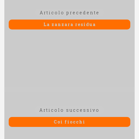
Navigazione
Articolo
Articolo precedente
articoli
precedente:
La zanzara residua
Articolo
Articolo successivo
successivo:
Coi fiocchi