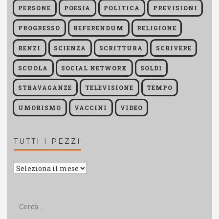
PERSONE
POESIA
POLITICA
PREVISIONI
PROGRESSO
REFERENDUM
RELIGIONE
RENZI
SCIENZA
SCRITTURA
SCRIVERE
SCUOLA
SOCIAL NETWORK
SOLDI
STRAVAGANZE
TELEVISIONE
TEMPO
UMORISMO
VACCINI
VIDEO
TUTTI I PEZZI
Tutti
i
pezzi
Ricerca
per: