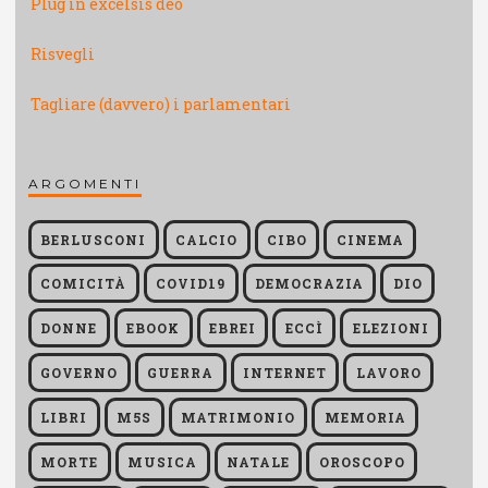
Plug in excelsis deo
Risvegli
Tagliare (davvero) i parlamentari
ARGOMENTI
BERLUSCONI
CALCIO
CIBO
CINEMA
COMICITÀ
COVID19
DEMOCRAZIA
DIO
DONNE
EBOOK
EBREI
ECCÌ
ELEZIONI
GOVERNO
GUERRA
INTERNET
LAVORO
LIBRI
M5S
MATRIMONIO
MEMORIA
MORTE
MUSICA
NATALE
OROSCOPO