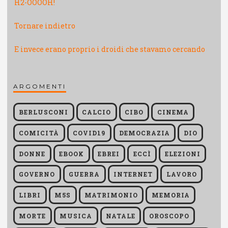
H2-OOOOH!
Tornare indietro
E invece erano proprio i droidi che stavamo cercando
ARGOMENTI
BERLUSCONI
CALCIO
CIBO
CINEMA
COMICITÀ
COVID19
DEMOCRAZIA
DIO
DONNE
EBOOK
EBREI
ECCÌ
ELEZIONI
GOVERNO
GUERRA
INTERNET
LAVORO
LIBRI
M5S
MATRIMONIO
MEMORIA
MORTE
MUSICA
NATALE
OROSCOPO