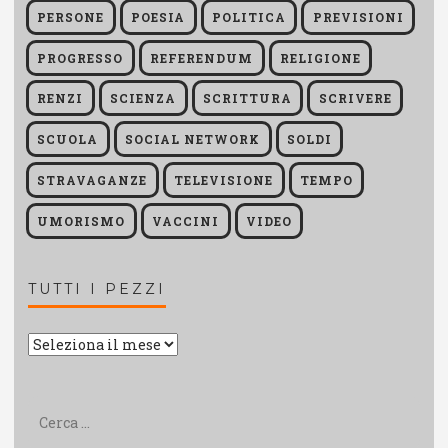
PERSONE
POESIA
POLITICA
PREVISIONI
PROGRESSO
REFERENDUM
RELIGIONE
RENZI
SCIENZA
SCRITTURA
SCRIVERE
SCUOLA
SOCIAL NETWORK
SOLDI
STRAVAGANZE
TELEVISIONE
TEMPO
UMORISMO
VACCINI
VIDEO
TUTTI I PEZZI
Tutti
i
pezzi
Ricerca
per: