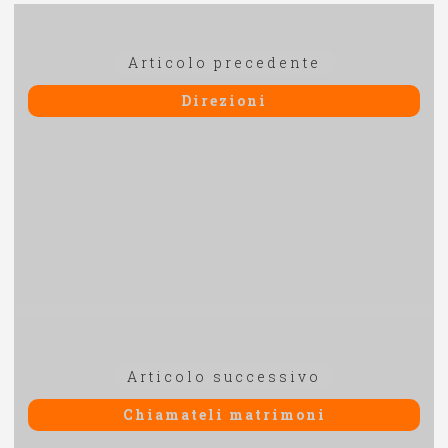
Navigazione
Articolo
Articolo precedente
articoli
precedente:
Direzioni
Articolo
Articolo successivo
successivo:
Chiamateli matrimoni