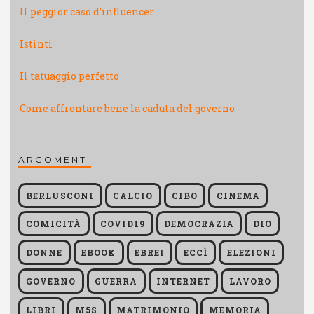
Il peggior caso d’influencer
Istinti
Il tatuaggio perfetto
Come affrontare bene la caduta del governo
ARGOMENTI
BERLUSCONI
CALCIO
CIBO
CINEMA
COMICITÀ
COVID19
DEMOCRAZIA
DIO
DONNE
EBOOK
EBREI
ECCÌ
ELEZIONI
GOVERNO
GUERRA
INTERNET
LAVORO
LIBRI
M5S
MATRIMONIO
MEMORIA