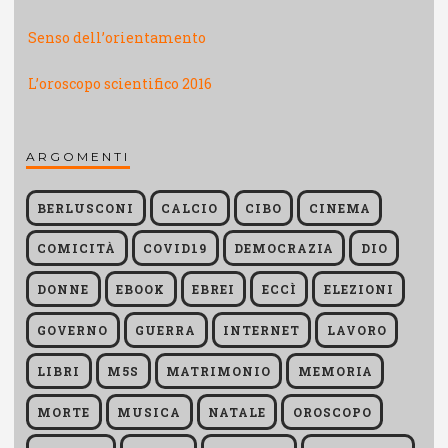
Senso dell’orientamento
L’oroscopo scientifico 2016
ARGOMENTI
BERLUSCONI
CALCIO
CIBO
CINEMA
COMICITÀ
COVID19
DEMOCRAZIA
DIO
DONNE
EBOOK
EBREI
ECCÌ
ELEZIONI
GOVERNO
GUERRA
INTERNET
LAVORO
LIBRI
M5S
MATRIMONIO
MEMORIA
MORTE
MUSICA
NATALE
OROSCOPO