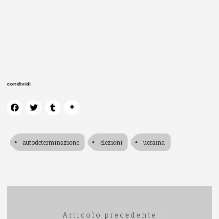
condividi
autodeterminazione
elezioni
ucraina
Navigazione
Articolo
Articolo precedente