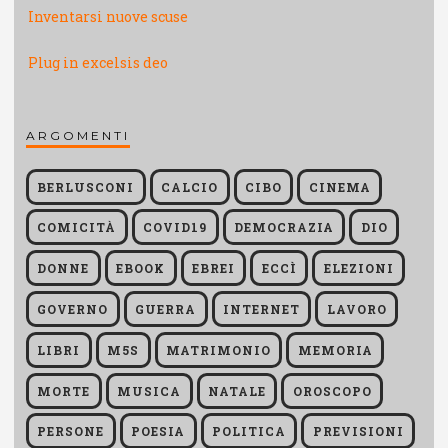
Inventarsi nuove scuse
Plug in excelsis deo
ARGOMENTI
BERLUSCONI
CALCIO
CIBO
CINEMA
COMICITÀ
COVID19
DEMOCRAZIA
DIO
DONNE
EBOOK
EBREI
ECCÌ
ELEZIONI
GOVERNO
GUERRA
INTERNET
LAVORO
LIBRI
M5S
MATRIMONIO
MEMORIA
MORTE
MUSICA
NATALE
OROSCOPO
PERSONE
POESIA
POLITICA
PREVISIONI