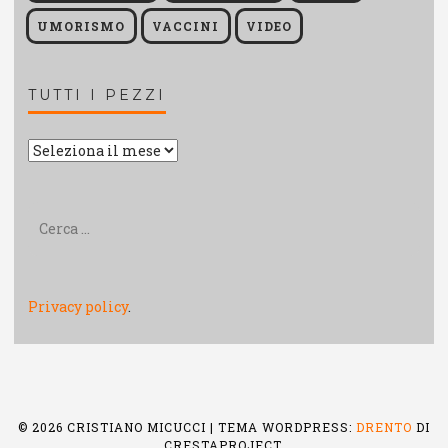
UMORISMO
VACCINI
VIDEO
TUTTI I PEZZI
Tutti
i
pezzi
Ricerca
per:
Privacy policy
.
© 2026 CRISTIANO MICUCCI
|
TEMA WORDPRESS:
DRENTO
DI
CRESTAPROJECT.