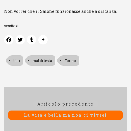
Non vorrei che il Salone funzionasse anche a distanza.
condividi
libri
mal di testa
Torino
Navigazione
Articolo
Articolo precedente
articoli
precedente:
La vita è bella ma non ci vivrei