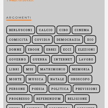
ARGOMENTI
BERLUSCONI
CALCIO
CIBO
CINEMA
COMICITÀ
COVID19
DEMOCRAZIA
DIO
DONNE
EBOOK
EBREI
ECCÌ
ELEZIONI
GOVERNO
GUERRA
INTERNET
LAVORO
LIBRI
M5S
MATRIMONIO
MEMORIA
MORTE
MUSICA
NATALE
OROSCOPO
PERSONE
POESIA
POLITICA
PREVISIONI
PROGRESSO
REFERENDUM
RELIGIONE