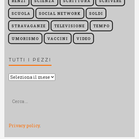
RENZI
SCIENZA
SCRITTURA
SCRIVERE
SCUOLA
SOCIAL NETWORK
SOLDI
STRAVAGANZE
TELEVISIONE
TEMPO
UMORISMO
VACCINI
VIDEO
TUTTI I PEZZI
Tutti
i
pezzi
Ricerca
per:
Privacy policy
.