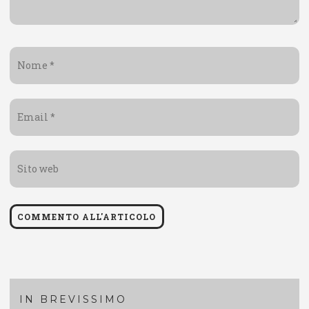
Nome
*
Email
*
Sito
web
IN BREVISSIMO