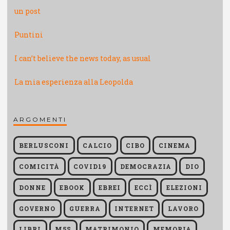
un post
Puntini
I can’t believe the news today, as usual
La mia esperienza alla Leopolda
ARGOMENTI
BERLUSCONI
CALCIO
CIBO
CINEMA
COMICITÀ
COVID19
DEMOCRAZIA
DIO
DONNE
EBOOK
EBREI
ECCÌ
ELEZIONI
GOVERNO
GUERRA
INTERNET
LAVORO
LIBRI
M5S
MATRIMONIO
MEMORIA