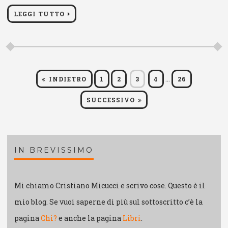
LEGGI TUTTO
Paginazione
…
PAGINA
PAGINA
PAGINA
PAGINA
PAGINA
INDIETRO
1
2
3
4
26
SUCCESSIVO
degli
articoli
IN BREVISSIMO
Mi chiamo Cristiano Micucci e scrivo cose. Questo è il
mio blog. Se vuoi saperne di più sul sottoscritto c’è la
pagina
Chi?
e anche la pagina
Libri
.