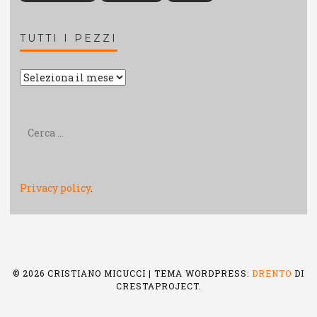
TUTTI I PEZZI
Tutti
i
pezzi
Ricerca
per:
Privacy policy
.
© 2026 CRISTIANO MICUCCI
|
TEMA WORDPRESS:
DRENTO
DI
CRESTAPROJECT.