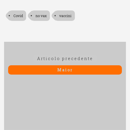
Covid
no vax
vaccini
Navigazione
Articolo
Articolo precedente
articoli
precedente:
Maior