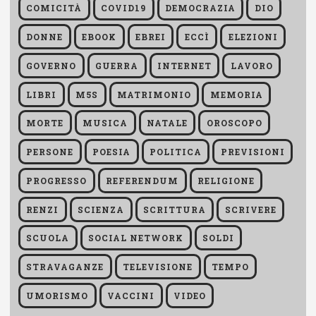
COMICITÀ
COVID19
DEMOCRAZIA
DIO
DONNE
EBOOK
EBREI
ECCÌ
ELEZIONI
GOVERNO
GUERRA
INTERNET
LAVORO
LIBRI
M5S
MATRIMONIO
MEMORIA
MORTE
MUSICA
NATALE
OROSCOPO
PERSONE
POESIA
POLITICA
PREVISIONI
PROGRESSO
REFERENDUM
RELIGIONE
RENZI
SCIENZA
SCRITTURA
SCRIVERE
SCUOLA
SOCIAL NETWORK
SOLDI
STRAVAGANZE
TELEVISIONE
TEMPO
UMORISMO
VACCINI
VIDEO