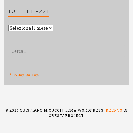
TUTTI I PEZZI
Tutti
i
pezzi
Ricerca
per:
Privacy policy
.
© 2026 CRISTIANO MICUCCI
|
TEMA WORDPRESS:
DRENTO
DI
CRESTAPROJECT.