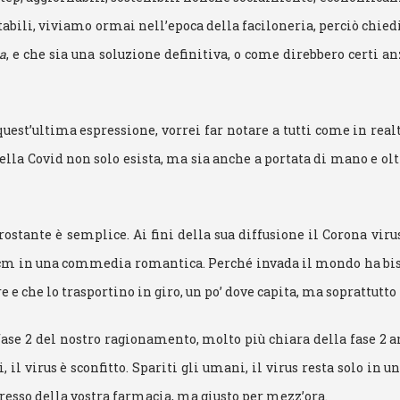
abili, viviamo ormai nell’epoca della faciloneria, perciò chie
a
, e che sia una soluzione definitiva, o come direbbero certi a
quest’ultima espressione, vorrei far notare a tutti come in real
ella Covid non solo esista, ma sia anche a portata di mano e 
stante è semplice. Ai fini della sua diffusione il Corona virus,
cm in una commedia romantica. Perché invada il mondo ha biso
e e che lo trasportino in giro, un po’ dove capita, ma soprattutt
 fase 2 del nostro ragionamento, molto più chiara della fase 2 
, il virus è sconfitto. Spariti gli umani, il virus resta solo in un
resso della vostra farmacia, ma giusto per mezz’ora.