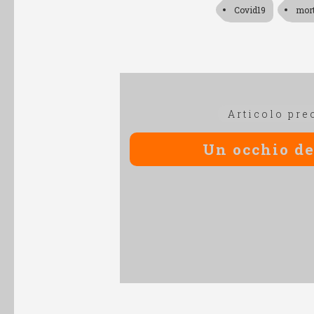
Covid19
mor
Navigazione
Articolo pre
articoli
Un occhio de