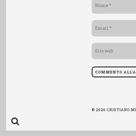
Nome
*
Email
*
Sito
web
© 2026 CRISTIANO M