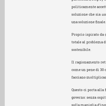
politicamente accett
soluzione che sia
un
una soluzione finale.
Proprio ispirato da 
totale al problema d
sostenibile.
Il ragionamento retro
come un pene di 30 
facciano moltiplicar
Questo ci porta alla
governo: senza ospiti
sulla maniglia d’ing