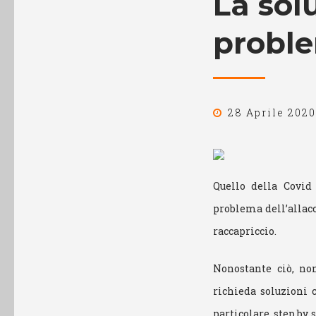
La sol
proble
28 Aprile 2020
Quello della Covid
problema dell’allacc
raccapriccio.
Nonostante ciò, non
richieda soluzioni 
particolare, step b