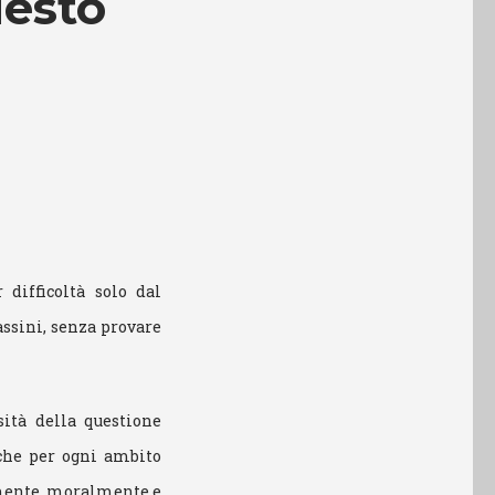
uesto
difficoltà solo dal
assini, senza provare
sità della questione
iche per ogni ambito
amente, moralmente e