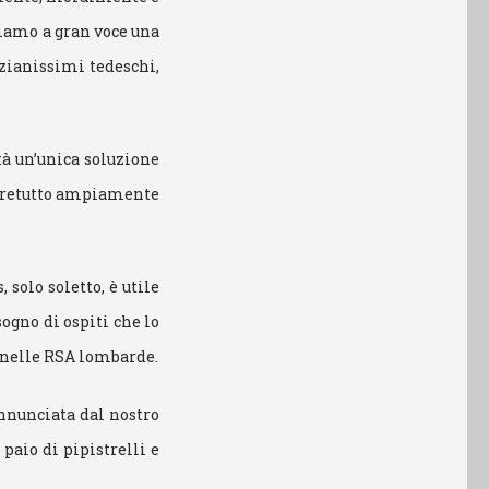
diamo a gran voce una
nzianissimi tedeschi,
tà un’unica soluzione
oltretutto ampiamente
 solo soletto, è utile
gno di ospiti che lo
o nelle RSA lombarde.
annunciata dal nostro
 paio di pipistrelli e