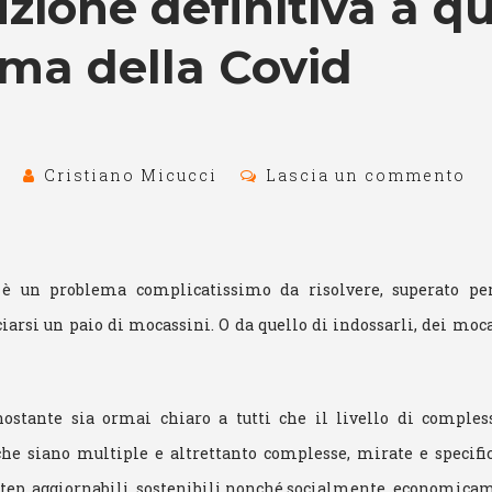
uzione definitiva a q
ma della Covid
Cristiano Micucci
Lascia un commento
 è un problema complicatissimo da risolvere, superato per 
iarsi un paio di mocassini. O da quello di indossarli, dei moc
ostante sia ormai chiaro a tutti che il livello di comples
che siano multiple e altrettanto complesse, mirate e specif
y step, aggiornabili, sostenibili nonché socialmente, economic