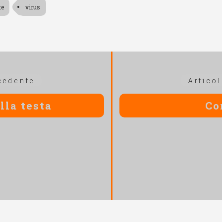
te
virus
Articolo
cedente
Artico
precedente:
lla testa
Co