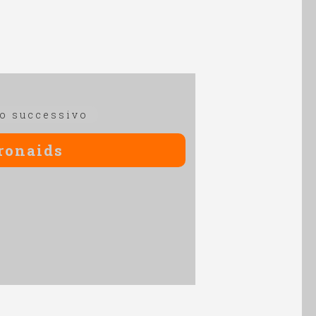
Articolo
lo successivo
successivo:
ronaids