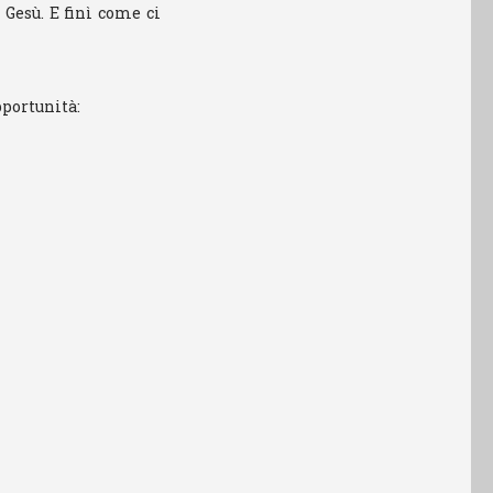
 Gesù. E finì come ci
pportunità: