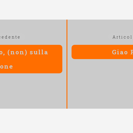
Articolo
cedente
Artico
precedente:
o, (non) sulla
Giao 
ione