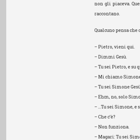
non gli piaceva. Que
raccontano.
Qualcuno pensa che c
– Pietro, vieni qui.
– Dimmi Gesù.
– Tu sei Pietro, e su
– Mi chiamo Simone,
– Tu sei Simone Gesù,
– Ehm, no, solo Simo
– …Tu sei Simone, e 
– Che c’è?
– Non funziona.
– Magari: Tu sei Sim