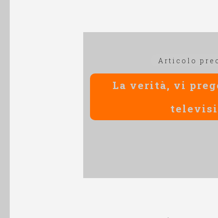
Navigazione
Articolo pre
articoli
La verità, vi preg
televis