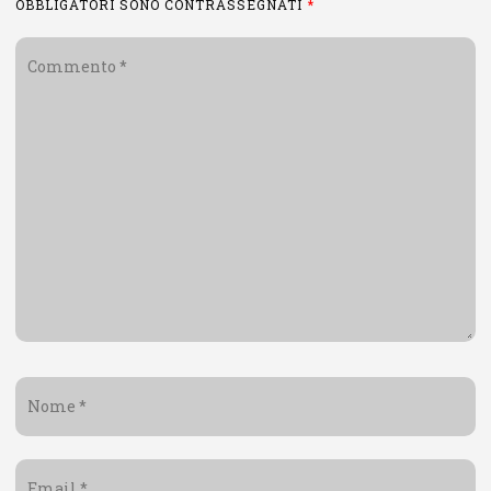
OBBLIGATORI SONO CONTRASSEGNATI
*
Commento
*
Nome
*
Email