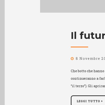
Il fut
8 Novembre 2
Che botto che hanno f
continueranno a farl
“il terzo”). Gli aprir
LEGGI TUTTO