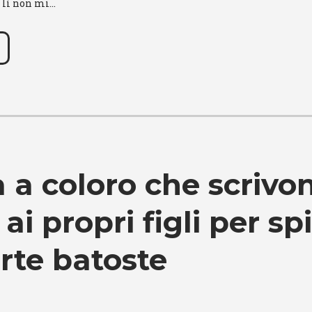
 lì non mi…
a a coloro che scrivo
 ai propri figli per s
erte batoste