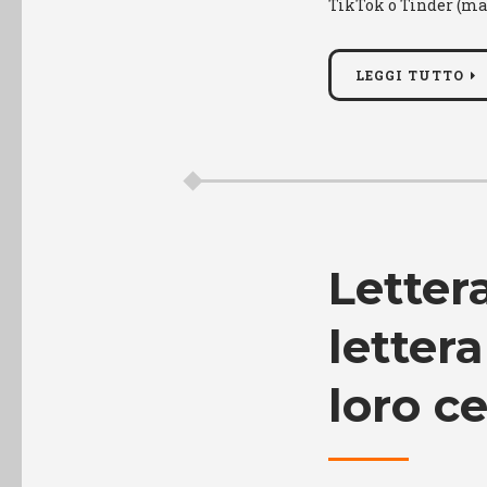
TikTok o Tinder (ma
LEGGI TUTTO
Letter
lettera
loro c