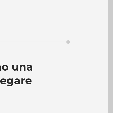
no una
piegare