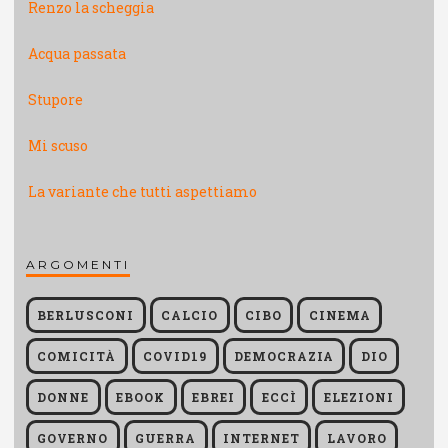
Renzo la scheggia
Acqua passata
Stupore
Mi scuso
La variante che tutti aspettiamo
ARGOMENTI
BERLUSCONI
CALCIO
CIBO
CINEMA
COMICITÀ
COVID19
DEMOCRAZIA
DIO
DONNE
EBOOK
EBREI
ECCÌ
ELEZIONI
GOVERNO
GUERRA
INTERNET
LAVORO