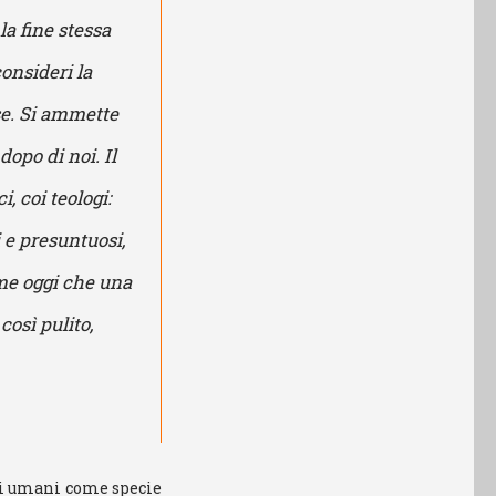
a fine stessa
consideri la
e. Si ammette
opo di noi. Il
, coi teologi:
 e presuntuosi,
ome oggi che una
così pulito,
noi umani come specie