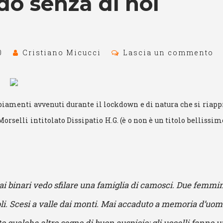
do senza di noi
0
Cristiano Micucci
Lascia un commento
iamenti avvenuti durante il lockdown e di natura che si riappr
Morselli intitolato Dissipatio H.G. (è o non è un titolo bellissim
ai binari vedo sfilare una famiglia di camosci. Due femmi
oli. Scesi a valle dai monti. Mai accaduto a memoria d’uom
o qualche altro segno di buon auspicio: gli uccelli fanno 