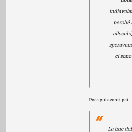
indiavola
perché l
allocchi,
speravano;
ci sono
Poco più avanti poi:
La fine de