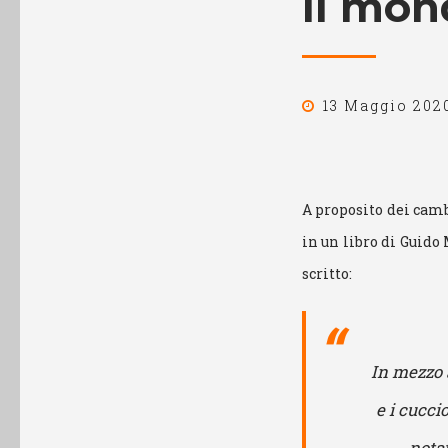
Il mon
13 Maggio 202
A proposito dei camb
in un libro di Guido 
scritto:
In mezzo 
e i cucci
notat