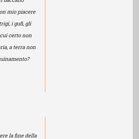
con mio piacere
i, i gufi, gli
n cui certo non
ria, a terra non
inquinamento?
re la fine della