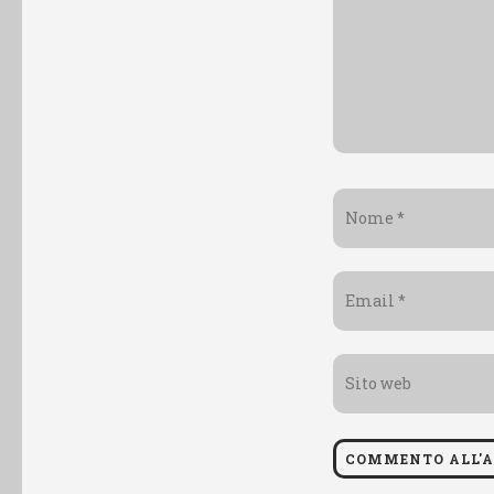
Nome
*
Email
*
Sito
web