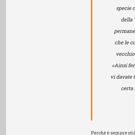
specie c
della 
permanen
che le c
vecchio 
«Ainsi fe
vi davate 
certa 
Perché è sempre util