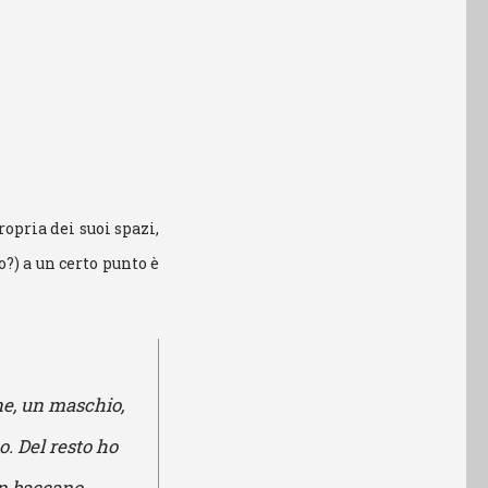
opria dei suoi spazi,
o?) a un certo punto è
ne, un maschio,
o. Del resto ho
un baccano