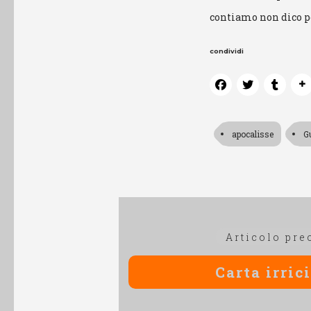
contiamo non dico po
condividi
apocalisse
G
Navigazione
Articolo pre
articoli
Carta irric