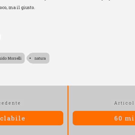
co, ma il giusto.
uido Morselli
natura
Articolo
cedente
Artico
precedente:
iclabile
60 mi