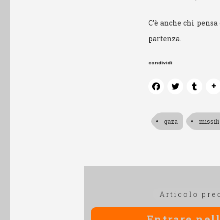
C’è anche chi pensa
partenza.
condividi
gaza
missili
Navigazione
Articolo pre
articoli
Entrare nell