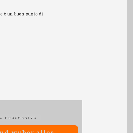
e è un buon punto di
Articolo
lo successivo
successivo:
nd wuber alles