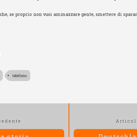
 che, se proprio non vuoi ammazzare gente, smettere di sparar
telefono
Articolo
cedente
Artico
precedente:
a storia
Deutschla