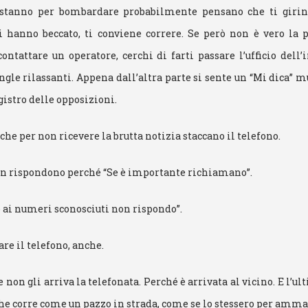
 stanno per bombardare probabilmente pensano che ti girino
i hanno beccato, ti conviene correre. Se però non è vero la 
contattare un operatore, cerchi di farti passare l’ufficio dell’i
ngle rilassanti. Appena dall’altra parte si sente un “Mi dica” mu
gistro delle opposizioni.
che per non ricevere la brutta notizia staccano il telefono.
non rispondono perché “Se è importante richiamano”.
Io ai numeri sconosciuti non rispondo”.
re il telefono, anche.
e non gli arriva la telefonata. Perché è arrivata al vicino. E l’u
i che corre come un pazzo in strada, come se lo stessero per amm