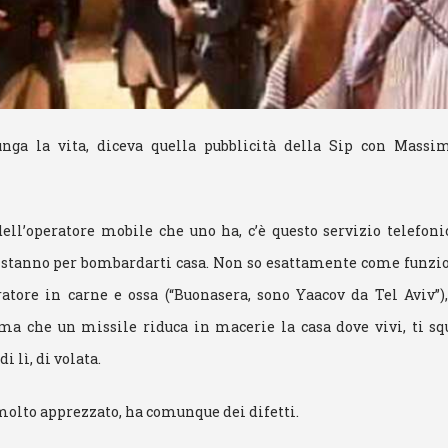
unga la vita, diceva quella pubblicità della Sip con Massi
à dell’operatore mobile che uno ha, c’è questo servizio telefon
e stanno per bombardarti casa. Non so esattamente come funzion
ratore in carne e ossa (“Buonasera, sono Yaacov da Tel Aviv”),
a che un missile riduca in macerie la casa dove vivi, ti squi
i lì, di volata.
 molto apprezzato, ha comunque dei difetti.