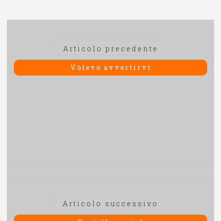
Navigazione
Articolo
Articolo precedente
articoli
precedente:
Volevo avvertirvi
Articolo
Articolo successivo
successivo: