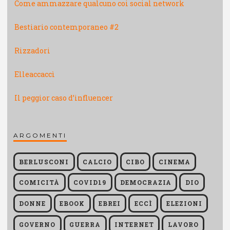
Come ammazzare qualcuno coi social network
Bestiario contemporaneo #2
Rizzadori
Elleaccaccì
Il peggior caso d’influencer
ARGOMENTI
BERLUSCONI
CALCIO
CIBO
CINEMA
COMICITÀ
COVID19
DEMOCRAZIA
DIO
DONNE
EBOOK
EBREI
ECCÌ
ELEZIONI
GOVERNO
GUERRA
INTERNET
LAVORO