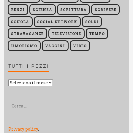
RENZI
SCIENZA
SCRITTURA
SCRIVERE
SCUOLA
SOCIAL NETWORK
SOLDI
STRAVAGANZE
TELEVISIONE
TEMPO
UMORISMO
VACCINI
VIDEO
TUTTI I PEZZI
Tutti
i
pezzi
Ricerca
per:
Privacy policy
.