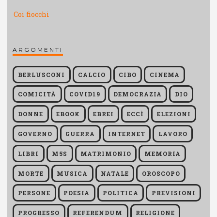
Coi fiocchi
ARGOMENTI
BERLUSCONI
CALCIO
CIBO
CINEMA
COMICITÀ
COVID19
DEMOCRAZIA
DIO
DONNE
EBOOK
EBREI
ECCÌ
ELEZIONI
GOVERNO
GUERRA
INTERNET
LAVORO
LIBRI
M5S
MATRIMONIO
MEMORIA
MORTE
MUSICA
NATALE
OROSCOPO
PERSONE
POESIA
POLITICA
PREVISIONI
PROGRESSO
REFERENDUM
RELIGIONE