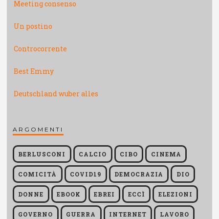
Meeting consenso
Un postino
Controcorrente
Best Emmy
Deutschland wuber alles
ARGOMENTI
BERLUSCONI
CALCIO
CIBO
CINEMA
COMICITÀ
COVID19
DEMOCRAZIA
DIO
DONNE
EBOOK
EBREI
ECCÌ
ELEZIONI
GOVERNO
GUERRA
INTERNET
LAVORO