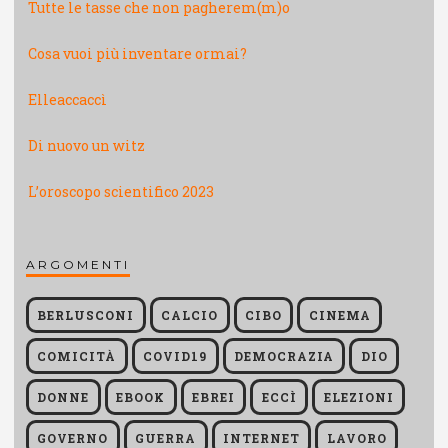
Tutte le tasse che non pagherem(m)o
Cosa vuoi più inventare ormai?
Elleaccaccì
Di nuovo un witz
L’oroscopo scientifico 2023
ARGOMENTI
BERLUSCONI
CALCIO
CIBO
CINEMA
COMICITÀ
COVID19
DEMOCRAZIA
DIO
DONNE
EBOOK
EBREI
ECCÌ
ELEZIONI
GOVERNO
GUERRA
INTERNET
LAVORO