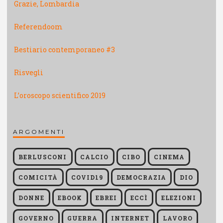
Grazie, Lombardia
Referendoom
Bestiario contemporaneo #3
Risvegli
L’oroscopo scientifico 2019
ARGOMENTI
BERLUSCONI
CALCIO
CIBO
CINEMA
COMICITÀ
COVID19
DEMOCRAZIA
DIO
DONNE
EBOOK
EBREI
ECCÌ
ELEZIONI
GOVERNO
GUERRA
INTERNET
LAVORO