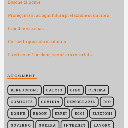
Bosone di nome
Prolegomeni ad ogni futura prefazione di un libro
Grandi e vaccinati
Che bella giornata d’autunno
La vita non è un dono, sennò era incartata
ARGOMENTI
BERLUSCONI
CALCIO
CIBO
CINEMA
COMICITÀ
COVID19
DEMOCRAZIA
DIO
DONNE
EBOOK
EBREI
ECCÌ
ELEZIONI
GOVERNO
GUERRA
INTERNET
LAVORO