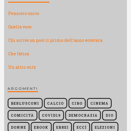
Pensiero unico
Quella voce
Chi scrive un post il primo dell’anno eccetera
Che fàtica
Un altro witz
ARGOMENTI
BERLUSCONI
CALCIO
CIBO
CINEMA
COMICITÀ
COVID19
DEMOCRAZIA
DIO
DONNE
EBOOK
EBREI
ECCÌ
ELEZIONI