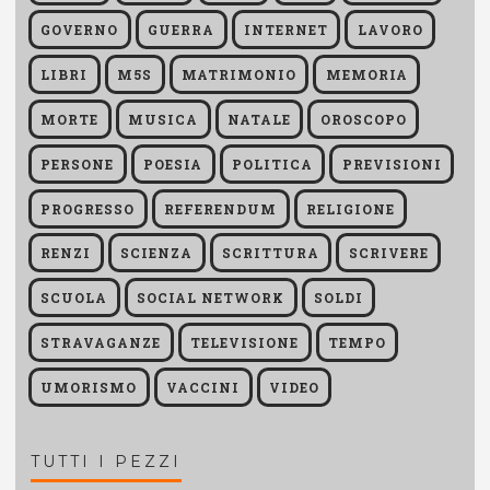
GOVERNO
GUERRA
INTERNET
LAVORO
LIBRI
M5S
MATRIMONIO
MEMORIA
MORTE
MUSICA
NATALE
OROSCOPO
PERSONE
POESIA
POLITICA
PREVISIONI
PROGRESSO
REFERENDUM
RELIGIONE
RENZI
SCIENZA
SCRITTURA
SCRIVERE
SCUOLA
SOCIAL NETWORK
SOLDI
STRAVAGANZE
TELEVISIONE
TEMPO
UMORISMO
VACCINI
VIDEO
TUTTI I PEZZI