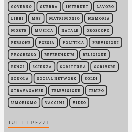
GOVERNO
GUERRA
INTERNET
LAVORO
LIBRI
M5S
MATRIMONIO
MEMORIA
MORTE
MUSICA
NATALE
OROSCOPO
PERSONE
POESIA
POLITICA
PREVISIONI
PROGRESSO
REFERENDUM
RELIGIONE
RENZI
SCIENZA
SCRITTURA
SCRIVERE
SCUOLA
SOCIAL NETWORK
SOLDI
STRAVAGANZE
TELEVISIONE
TEMPO
UMORISMO
VACCINI
VIDEO
TUTTI I PEZZI