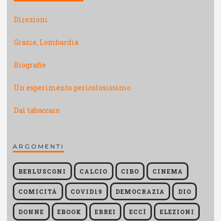
Direzioni
Grazie, Lombardia
Biografie
Un esperimento pericolosissimo
Dal tabaccaio
ARGOMENTI
BERLUSCONI
CALCIO
CIBO
CINEMA
COMICITÀ
COVID19
DEMOCRAZIA
DIO
DONNE
EBOOK
EBREI
ECCÌ
ELEZIONI