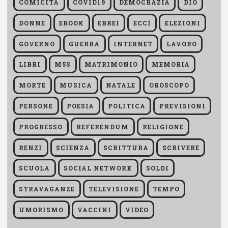
COMICITÀ
COVID19
DEMOCRAZIA
DIO
DONNE
EBOOK
EBREI
ECCÌ
ELEZIONI
GOVERNO
GUERRA
INTERNET
LAVORO
LIBRI
M5S
MATRIMONIO
MEMORIA
MORTE
MUSICA
NATALE
OROSCOPO
PERSONE
POESIA
POLITICA
PREVISIONI
PROGRESSO
REFERENDUM
RELIGIONE
RENZI
SCIENZA
SCRITTURA
SCRIVERE
SCUOLA
SOCIAL NETWORK
SOLDI
STRAVAGANZE
TELEVISIONE
TEMPO
UMORISMO
VACCINI
VIDEO