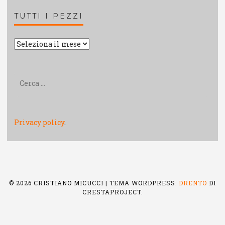
TUTTI I PEZZI
Tutti
i
pezzi
Ricerca
per:
Privacy policy
.
© 2026 CRISTIANO MICUCCI
|
TEMA WORDPRESS:
DRENTO
DI
CRESTAPROJECT.