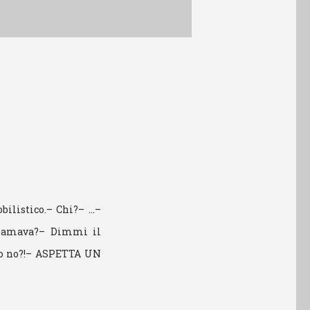
bilistico.– Chi?– …–
hiamava?– Dimmi il
i o no?!– ASPETTA UN