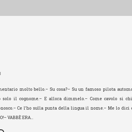
3
entario molto bello.– Su cosa?– Su un famoso pilota automo
do solo il cognome.– E allora dimmelo.– Come cavolo si c
onosco.– Ce l’ho sulla punta della lingua il nome.– Me lo dic
O!– VABBÈ ERA…