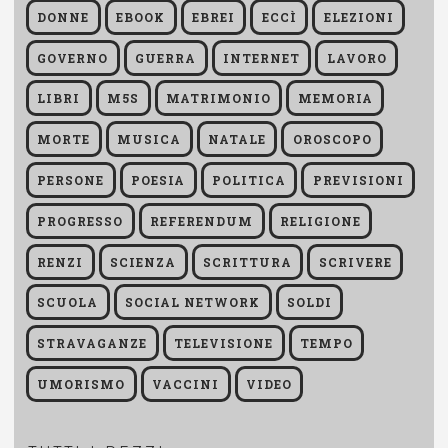
DONNE
EBOOK
EBREI
ECCÌ
ELEZIONI
GOVERNO
GUERRA
INTERNET
LAVORO
LIBRI
M5S
MATRIMONIO
MEMORIA
MORTE
MUSICA
NATALE
OROSCOPO
PERSONE
POESIA
POLITICA
PREVISIONI
PROGRESSO
REFERENDUM
RELIGIONE
RENZI
SCIENZA
SCRITTURA
SCRIVERE
SCUOLA
SOCIAL NETWORK
SOLDI
STRAVAGANZE
TELEVISIONE
TEMPO
UMORISMO
VACCINI
VIDEO