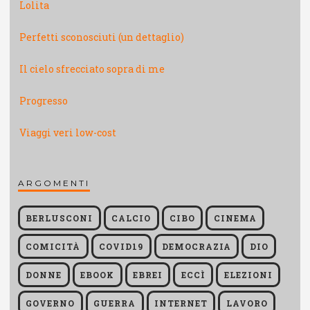
Lolita
Perfetti sconosciuti (un dettaglio)
Il cielo sfrecciato sopra di me
Progresso
Viaggi veri low-cost
ARGOMENTI
BERLUSCONI
CALCIO
CIBO
CINEMA
COMICITÀ
COVID19
DEMOCRAZIA
DIO
DONNE
EBOOK
EBREI
ECCÌ
ELEZIONI
GOVERNO
GUERRA
INTERNET
LAVORO