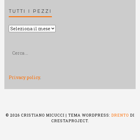
TUTTI I PEZZI
Tutti
i
pezzi
Ricerca
per:
Privacy policy
.
© 2026 CRISTIANO MICUCCI
|
TEMA WORDPRESS:
DRENTO
DI
CRESTAPROJECT.