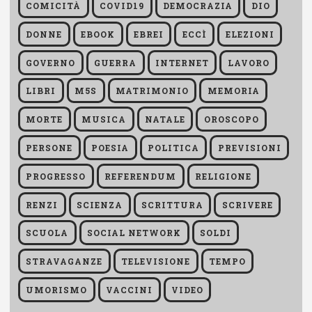
COMICITÀ
COVID19
DEMOCRAZIA
DIO
DONNE
EBOOK
EBREI
ECCÌ
ELEZIONI
GOVERNO
GUERRA
INTERNET
LAVORO
LIBRI
M5S
MATRIMONIO
MEMORIA
MORTE
MUSICA
NATALE
OROSCOPO
PERSONE
POESIA
POLITICA
PREVISIONI
PROGRESSO
REFERENDUM
RELIGIONE
RENZI
SCIENZA
SCRITTURA
SCRIVERE
SCUOLA
SOCIAL NETWORK
SOLDI
STRAVAGANZE
TELEVISIONE
TEMPO
UMORISMO
VACCINI
VIDEO