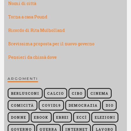
Nomi di città
Torna a casa Pound
Ricordo di Rita Mulholland
Brevissima proposta per il nuovo governo
Pensieri da chissà dove
ARGOMENTI
BERLUSCONI
CALCIO
CIBO
CINEMA
COMICITÀ
COVID19
DEMOCRAZIA
DIO
DONNE
EBOOK
EBREI
ECCÌ
ELEZIONI
GOVERNO
GUERRA
INTERNET
LAVORO