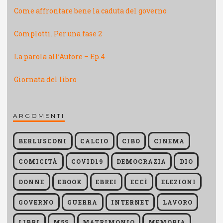
Come affrontare bene la caduta del governo
Complotti. Per una fase 2
La parola all’Autore – Ep.4
Giornata del libro
ARGOMENTI
BERLUSCONI
CALCIO
CIBO
CINEMA
COMICITÀ
COVID19
DEMOCRAZIA
DIO
DONNE
EBOOK
EBREI
ECCÌ
ELEZIONI
GOVERNO
GUERRA
INTERNET
LAVORO
LIBRI
M5S
MATRIMONIO
MEMORIA