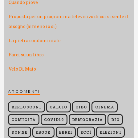
Quando piove
Proposta per un programma televisivo di cui si sente il
bisogno (almeno io sì)
La pietra condominiale
Farci su un libro
Velo Di Maio
ARGOMENTI
BERLUSCONI
CALCIO
CIBO
CINEMA
COMICITÀ
COVID19
DEMOCRAZIA
DIO
DONNE
EBOOK
EBREI
ECCÌ
ELEZIONI