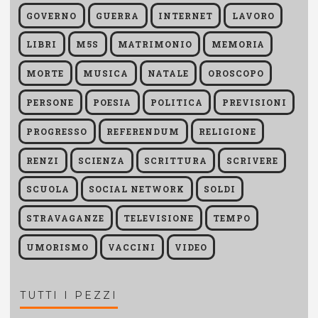
GOVERNO
GUERRA
INTERNET
LAVORO
LIBRI
M5S
MATRIMONIO
MEMORIA
MORTE
MUSICA
NATALE
OROSCOPO
PERSONE
POESIA
POLITICA
PREVISIONI
PROGRESSO
REFERENDUM
RELIGIONE
RENZI
SCIENZA
SCRITTURA
SCRIVERE
SCUOLA
SOCIAL NETWORK
SOLDI
STRAVAGANZE
TELEVISIONE
TEMPO
UMORISMO
VACCINI
VIDEO
TUTTI I PEZZI