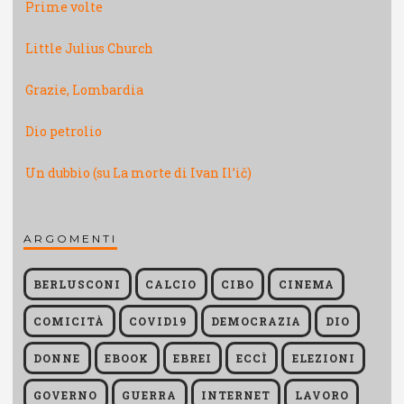
Prime volte
Little Julius Church
Grazie, Lombardia
Dio petrolio
Un dubbio (su La morte di Ivan Il’ič)
ARGOMENTI
BERLUSCONI
CALCIO
CIBO
CINEMA
COMICITÀ
COVID19
DEMOCRAZIA
DIO
DONNE
EBOOK
EBREI
ECCÌ
ELEZIONI
GOVERNO
GUERRA
INTERNET
LAVORO