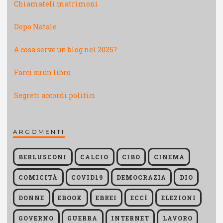
Chiamateli matrimoni
Dopo Natale
A cosa serve un blog nel 2025?
Farci su un libro
Segreti accordi politici
ARGOMENTI
BERLUSCONI
CALCIO
CIBO
CINEMA
COMICITÀ
COVID19
DEMOCRAZIA
DIO
DONNE
EBOOK
EBREI
ECCÌ
ELEZIONI
GOVERNO
GUERRA
INTERNET
LAVORO