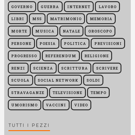
GOVERNO
GUERRA
INTERNET
LAVORO
LIBRI
M5S
MATRIMONIO
MEMORIA
MORTE
MUSICA
NATALE
OROSCOPO
PERSONE
POESIA
POLITICA
PREVISIONI
PROGRESSO
REFERENDUM
RELIGIONE
RENZI
SCIENZA
SCRITTURA
SCRIVERE
SCUOLA
SOCIAL NETWORK
SOLDI
STRAVAGANZE
TELEVISIONE
TEMPO
UMORISMO
VACCINI
VIDEO
TUTTI I PEZZI