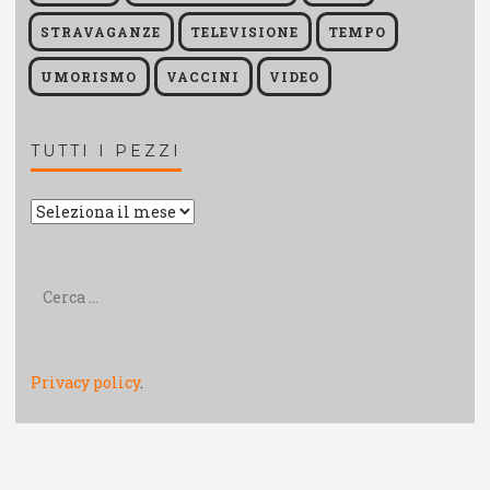
STRAVAGANZE
TELEVISIONE
TEMPO
UMORISMO
VACCINI
VIDEO
TUTTI I PEZZI
Tutti
i
pezzi
Ricerca
per:
Privacy policy
.