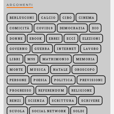
ARGOMENTI
BERLUSCONI
CALCIO
CIBO
CINEMA
COMICITÀ
COVID19
DEMOCRAZIA
DIO
DONNE
EBOOK
EBREI
ECCÌ
ELEZIONI
GOVERNO
GUERRA
INTERNET
LAVORO
LIBRI
M5S
MATRIMONIO
MEMORIA
MORTE
MUSICA
NATALE
OROSCOPO
PERSONE
POESIA
POLITICA
PREVISIONI
PROGRESSO
REFERENDUM
RELIGIONE
RENZI
SCIENZA
SCRITTURA
SCRIVERE
SCUOLA
SOCIAL NETWORK
SOLDI