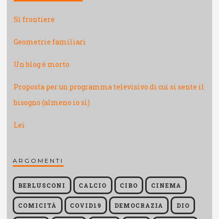
Sì frontiere
Geometrie familiari
Un blog è morto
Proposta per un programma televisivo di cui si sente il
bisogno (almeno io sì)
Lei
ARGOMENTI
BERLUSCONI
CALCIO
CIBO
CINEMA
COMICITÀ
COVID19
DEMOCRAZIA
DIO