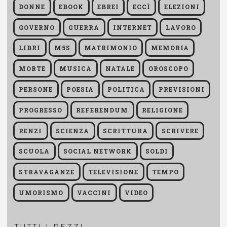
DONNE
EBOOK
EBREI
ECCÌ
ELEZIONI
GOVERNO
GUERRA
INTERNET
LAVORO
LIBRI
M5S
MATRIMONIO
MEMORIA
MORTE
MUSICA
NATALE
OROSCOPO
PERSONE
POESIA
POLITICA
PREVISIONI
PROGRESSO
REFERENDUM
RELIGIONE
RENZI
SCIENZA
SCRITTURA
SCRIVERE
SCUOLA
SOCIAL NETWORK
SOLDI
STRAVAGANZE
TELEVISIONE
TEMPO
UMORISMO
VACCINI
VIDEO